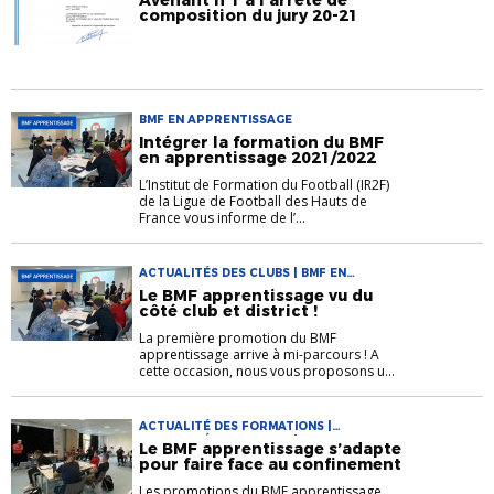
Avenant n°1 à l’arrêté de
composition du jury 20-21
BMF EN APPRENTISSAGE
Intégrer la formation du BMF
en apprentissage 2021/2022
L’Institut de Formation du Football (IR2F)
de la Ligue de Football des Hauts de
France vous informe de l’...
ACTUALITÉS DES CLUBS | BMF EN
APPRENTISSAGE
Le BMF apprentissage vu du
côté club et district !
La première promotion du BMF
apprentissage arrive à mi-parcours ! A
cette occasion, nous vous proposons u...
ACTUALITÉ DES FORMATIONS |
ACTUALITÉS DES CLUBS | BMF EN
Le BMF apprentissage s’adapte
APPRENTISSAGE
pour faire face au confinement
Les promotions du BMF apprentissage