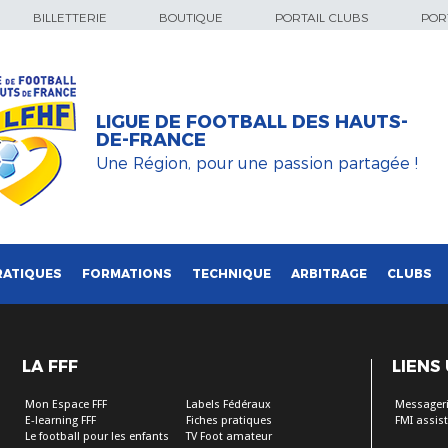
BILLETTERIE
BOUTIQUE
PORTAIL CLUBS
PORT
LIGUE DE FOOTBALL DES HAUTS-
DE-FRANCE
Une Région, pour une passion partagée !
RATIQUES
FORMATIONS
TECHNIQUE
ARBITRAGE
CLUBS
LA FFF
LIENS
Mon Espace FFF
Labels Fédéraux
Messageri
E-learning FFF
Fiches pratiques
FMI assis
Le football pour les enfants
TV Foot amateur