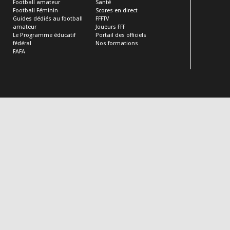
Football amateur
Santé
Football Féminin
Scores en direct
Guides dédiés au football
FFFTV
amateur
Joueurs FFF
Le Programme éducatif
Portail des officiels
fédéral
Nos formations
FAFA