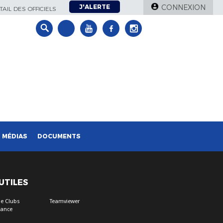
J'ALERTE
CONNEXION
AIL DES OFFICIELS
MÉDIAS
DOCUMENTS
 UTILES
e Clubs
Teamviewer
tance