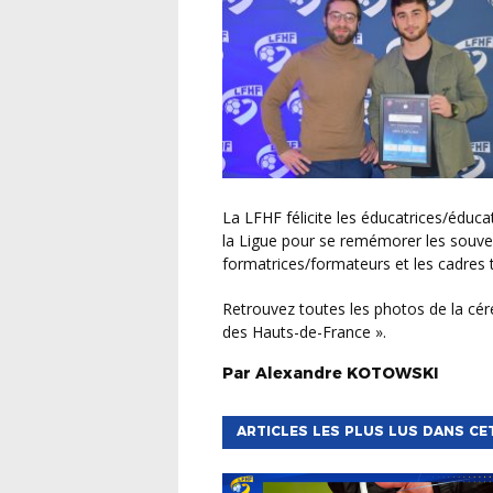
La LFHF félicite les éducatrices/éducateurs diplômé(e)s qui étaient heureux de se retrouver à
la Ligue pour se remémorer les souven
formatrices/formateurs et les cadres 
Retrouvez toutes les photos de la cérémonie sur notre page Facebook « Ligue de Football
des Hauts-de-France ».
Par
Alexandre
KOTOWSKI
ARTICLES LES PLUS LUS DANS CE