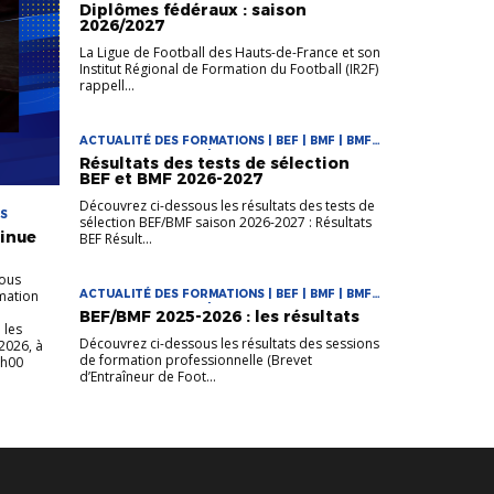
Diplômes fédéraux : saison
2026/2027
La Ligue de Football des Hauts-de-France et son
Institut Régional de Formation du Football (IR2F)
rappell...
ACTUALITÉ DES FORMATIONS | BEF | BMF | BMF
EN APPRENTISSAGE | FORMATIONS
Résultats des tests de sélection
BEF et BMF 2026-2027
Découvrez ci-dessous les résultats des tests de
NS
sélection BEF/BMF saison 2026-2027 : Résultats
tinue
BEF Résult...
vous
mation
ACTUALITÉ DES FORMATIONS | BEF | BMF | BMF
EN APPRENTISSAGE | FORMATIONS
BEF/BMF 2025-2026 : les résultats
 les
Découvrez ci-dessous les résultats des sessions
2026, à
de formation professionnelle (Brevet
8h00
d’Entraîneur de Foot...