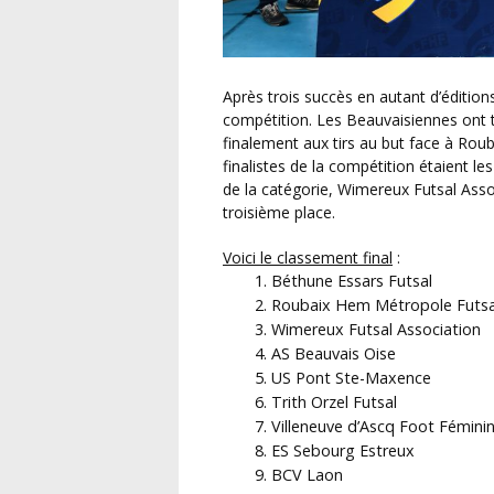
Après trois succès en autant d’éditions, l’AS Beauvais Oise était l’ogre à abattre dans cette
compétition. Les Beauvaisiennes ont te
finalement aux tirs au but face à Rou
finalistes de la compétition étaient le
de la catégorie, Wimereux Futsal Asso
troisième place.
Voici le classement final
:
Béthune Essars Futsal
Roubaix Hem Métropole Futsa
Wimereux Futsal Association
AS Beauvais Oise
US Pont Ste-Maxence
Trith Orzel Futsal
Villeneuve d’Ascq Foot Fémini
ES Sebourg Estreux
BCV Laon