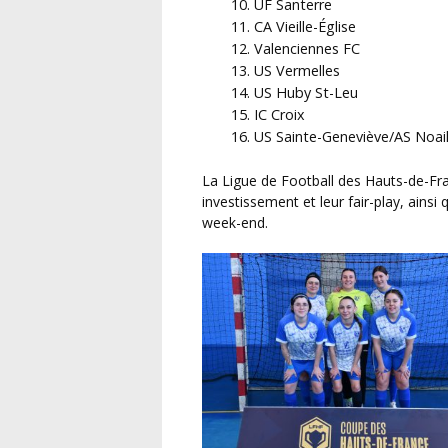
UF Santerre
CA Vieille-Église
Valenciennes FC
US Vermelles
US Huby St-Leu
IC Croix
US Sainte-Geneviève/AS Noail
La Ligue de Football des Hauts-de-France remercie tous les clubs pour leur présence, leur
investissement et leur fair-play, ainsi q
week-end.