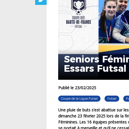
Seniors Fémi
Essars Futsal
Publié le 23/02/2025
Coupe de la Ligue Futsal
Futsal
F
Une pluie de buts s’est abattue sur les salles des sports Giraudon et Gambetta d’Arras
dimanche 23 février 2025 lors de la f
Féminines. Les 16 équipes présentes 
se portait à merveille et qu’il ne cess