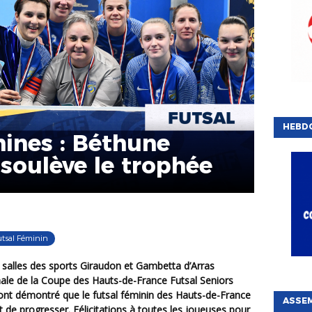
HEBD
nines : Béthune
 soulève le trophée
utsal Féminin
inale de la Coupe des Hauts-de-France Futsal Seniors
ont démontré que le futsal féminin des Hauts-de-France
ASSE
ait de progresser. Félicitations à toutes les joueuses pour