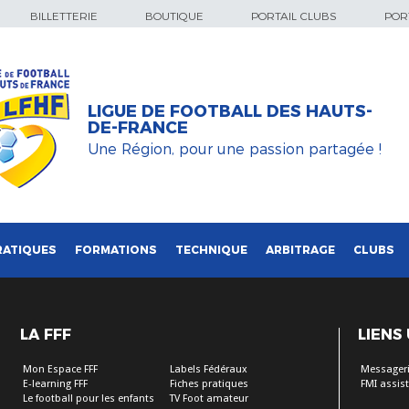
BILLETTERIE
BOUTIQUE
PORTAIL CLUBS
PORT
LIGUE DE FOOTBALL DES HAUTS-
DE-FRANCE
Une Région, pour une passion partagée !
RATIQUES
FORMATIONS
TECHNIQUE
ARBITRAGE
CLUBS
LA FFF
LIENS
Mon Espace FFF
Labels Fédéraux
Messageri
E-learning FFF
Fiches pratiques
FMI assis
Le football pour les enfants
TV Foot amateur