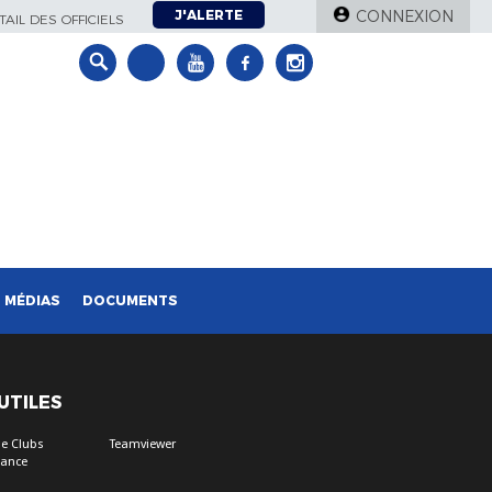
J'ALERTE
CONNEXION
AIL DES OFFICIELS
MÉDIAS
DOCUMENTS
 UTILES
e Clubs
Teamviewer
tance