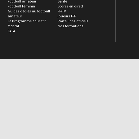
Football amateur
Santé
Football Féminin
Scores en direct
Guides dédiés au football
FFFTV
amateur
Joueurs FFF
Le Programme éducatif
Portail des officiels
fédéral
Nos formations
FAFA