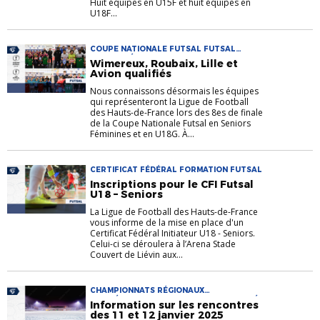
Huit équipes en U15F et huit équipes en
U18F...
COUPE NATIONALE FUTSAL FUTSAL
FUTSAL FÉMININ U18
Wimereux, Roubaix, Lille et
Avion qualifiés
Nous connaissons désormais les équipes
qui représenteront la Ligue de Football
des Hauts-de-France lors des 8es de finale
de la Coupe Nationale Futsal en Seniors
Féminines et en U18G. À...
CERTIFICAT FÉDÉRAL FORMATION FUTSAL
Inscriptions pour le CFI Futsal
U18 – Seniors
La Ligue de Football des Hauts-de-France
vous informe de la mise en place d'un
Certificat Fédéral Initiateur U18 - Seniors.
Celui-ci se déroulera à l’Arena Stade
Couvert de Liévin aux...
CHAMPIONNATS RÉGIONAUX
COMPÉTITIONS FUTSAL MATCH REPORTÉ
Information sur les rencontres
des 11 et 12 janvier 2025