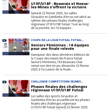
U15F/U18F : Beauvais et Noeux-
les-Mines s’offrent la victoire
Samedi 22 février 2025, les salles
Giraudon et Gambetta d’Arras ont vibré au
rythme des phases finales challenges
régionaux U15F/U18F Futsal. Tout au long
de la journée, les 16 équipes...
COUPE DE LA LIGUE FUTSAL FUTSAL
FUTSAL FÉMININ
Seniors Féminines : 16 équipes
pour une finale relevée
Vainqueur des deux dernières éditions de
la Coupe des Hauts-de-France Futsal
Seniors Féminines, l’AS Beauvais Oise
remet son titre en jeu dimanche 23 février
2025 à l’occasion de la finale...
CHALLENGE COMPÉTITIONS JEUNES
FUTSAL FUTSAL FÉMININ
Phases finales des challenges
régionaux U15F/U18F Futsal
Les salles des sports Giraudon et
Gambetta d’Arras accueilleront les phases
finales des challenges régionaux
U15F/U18F Futsal samedi 22 février 2025.