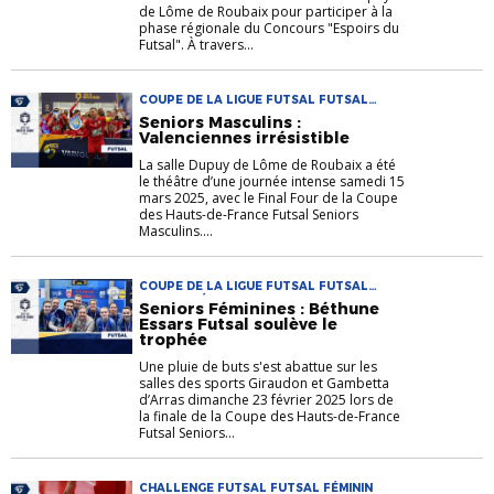
de Lôme de Roubaix pour participer à la
phase régionale du Concours "Espoirs du
Futsal". À travers...
COUPE DE LA LIGUE FUTSAL FUTSAL
SENIORS
Seniors Masculins :
Valenciennes irrésistible
La salle Dupuy de Lôme de Roubaix a été
le théâtre d’une journée intense samedi 15
mars 2025, avec le Final Four de la Coupe
des Hauts-de-France Futsal Seniors
Masculins....
COUPE DE LA LIGUE FUTSAL FUTSAL
FUTSAL FÉMININ
Seniors Féminines : Béthune
Essars Futsal soulève le
trophée
Une pluie de buts s'est abattue sur les
salles des sports Giraudon et Gambetta
d’Arras dimanche 23 février 2025 lors de
la finale de la Coupe des Hauts-de-France
Futsal Seniors...
CHALLENGE FUTSAL FUTSAL FÉMININ